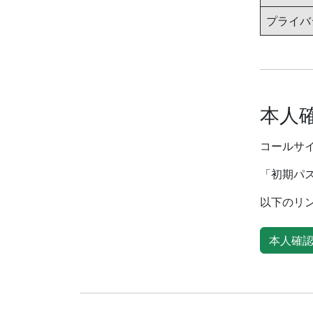
プライバ
本人
コールサ
「初期パ
以下のリ
本人確