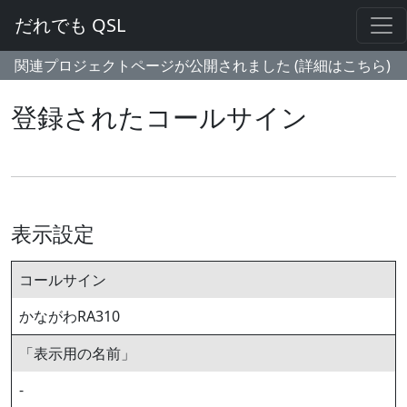
だれでも QSL
関連プロジェクトページが公開されました (詳細はこちら)
登録されたコールサイン
表示設定
コールサイン
かながわRA310
「表示用の名前」
-