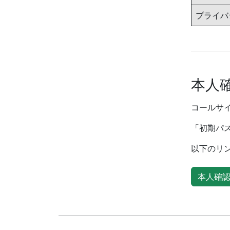
プライバ
本人
コールサ
「初期パ
以下のリ
本人確