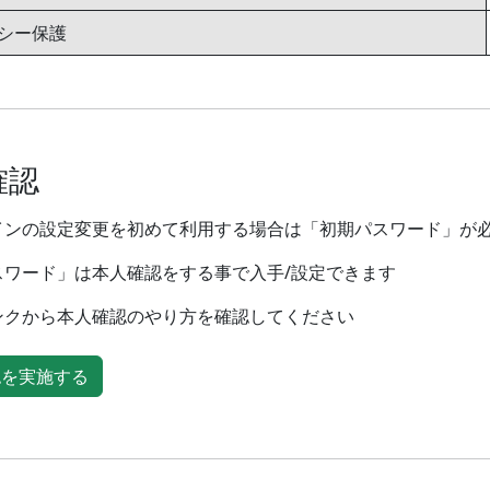
シー保護
確認
インの設定変更を初めて利用する場合は「初期パスワード」が
スワード」は本人確認をする事で入手/設定できます
ンクから本人確認のやり方を確認してください
認を実施する