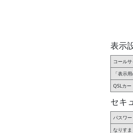
表示
コールサ
「表示用
QSLカ
セキ
パスワー
なりすま