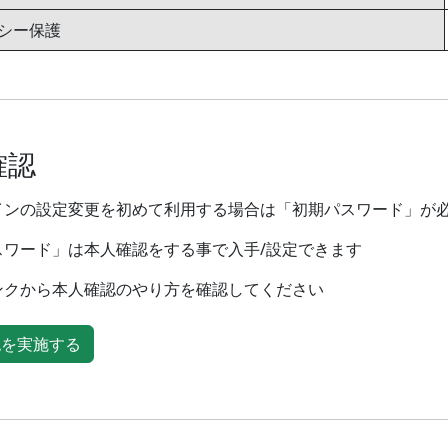
シー保護
確認
インの設定変更を初めて利用する場合は「初期パスワード」が
スワード」は本人確認をする事で入手/設定できます
ンクから本人確認のやり方を確認してください
認を実施する