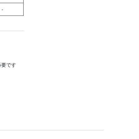
-
必要です