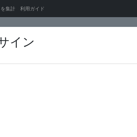
ドを集計
利用ガイド
サイン