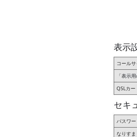
表示
コールサ
「表示用
QSLカ
セキ
パスワー
なりすま