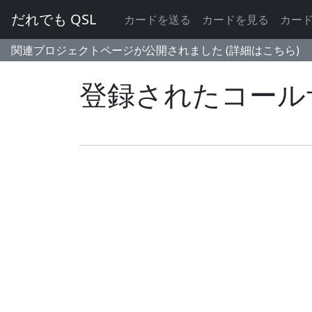
だれでも QSL
カードを送る
カードを見る
カー
関連プロジェクトページが公開されました (詳細はこちら)
登録されたコール