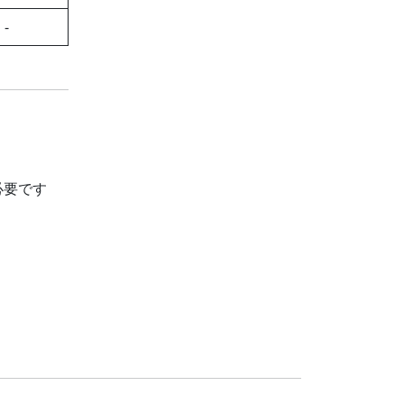
-
必要です