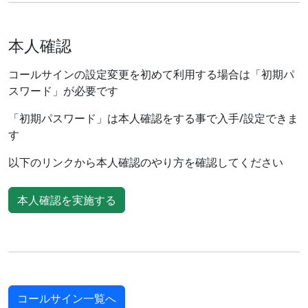
本人確認
コールサインの設定変更を初めて利用する場合は「初期パ
スワード」が必要です
「初期パスワード」は本人確認をする事で入手/設定できま
す
以下のリンクから本人確認のやり方を確認してください
本人確認を実施する
コールサイン一覧へ