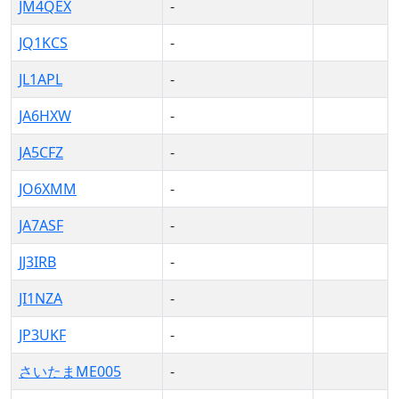
JM4QEX
-
JQ1KCS
-
JL1APL
-
JA6HXW
-
JA5CFZ
-
JO6XMM
-
JA7ASF
-
JJ3IRB
-
JI1NZA
-
JP3UKF
-
さいたまME005
-