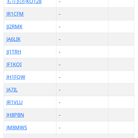
もりおかKO128
-
JR1CFM
-
JJ2RMK
-
JA6LIK
-
JJ1TRH
-
JF1KQI
-
JH1FQW
-
JA7IL
-
JR1VLU
-
JH8PBN
-
JM8MWS
-