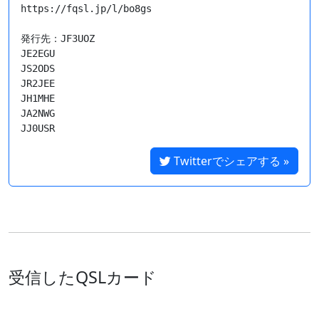
https://fqsl.jp/l/bo8gs

発行先：JF3UOZ

JE2EGU

JS2ODS

JR2JEE

JH1MHE

JA2NWG

Twitterでシェアする »
受信したQSLカード