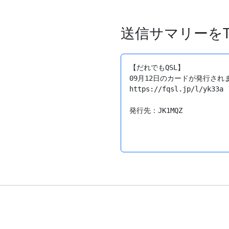
送信サマリーをTw
【だれでもQSL】

09月12日のカードが発行されま
https://fqsl.jp/l/yk33a
