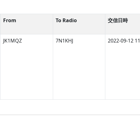
From
To Radio
交信日時
JK1MQZ
7N1KHJ
2022-09-12 11