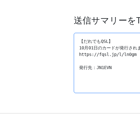
送信サマリーをTw
【だれでもQSL】

10月01日のカードが発行されま
https://fqsl.jp/l/ln0gm
