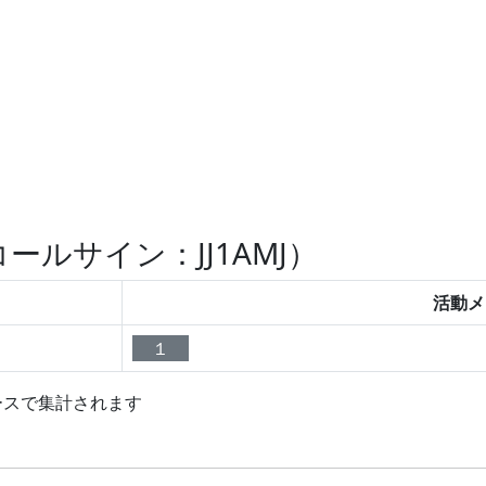
ルサイン：JJ1AMJ）
活動メ
１
ースで集計されます