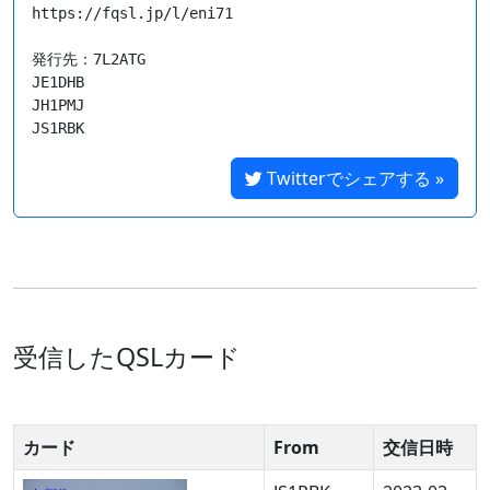
https://fqsl.jp/l/eni71

発行先：7L2ATG

JE1DHB

JH1PMJ

Twitterでシェアする »
受信したQSLカード
カード
From
交信日時