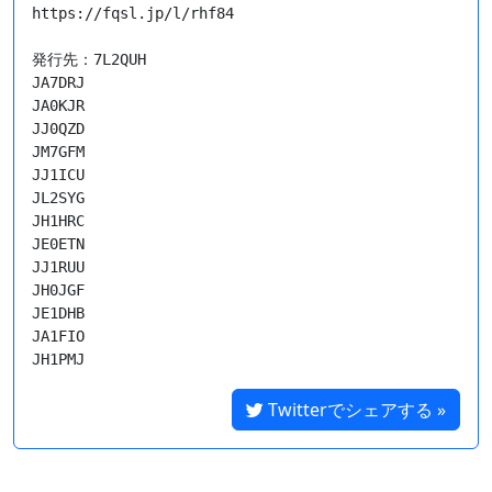
https://fqsl.jp/l/rhf84

発行先：7L2QUH

JA7DRJ

JA0KJR

JJ0QZD

JM7GFM

JJ1ICU

JL2SYG

JH1HRC

JE0ETN

JJ1RUU

JH0JGF

JE1DHB

JA1FIO

Twitterでシェアする »