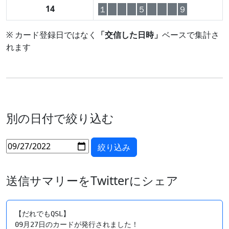
14
１
５
９
※ カード登録日ではなく
「交信した日時」
ベースで集計さ
れます
別の日付で絞り込む
送信サマリーをTwitterにシェア
【だれでもQSL】

09月27日のカードが発行されました！
