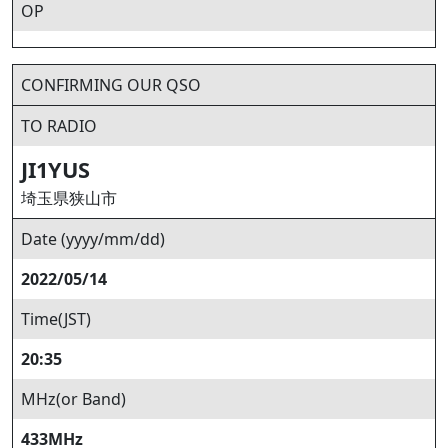
OP
CONFIRMING OUR QSO
TO RADIO
JI1YUS
埼玉県狭山市
Date (yyyy/mm/dd)
2022/05/14
Time(JST)
20:35
MHz(or Band)
433MHz