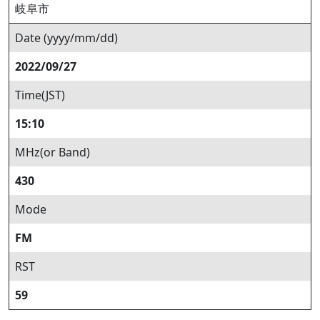
岐阜市
Date (yyyy/mm/dd)
2022/09/27
Time(JST)
15:10
MHz(or Band)
430
Mode
FM
RST
59