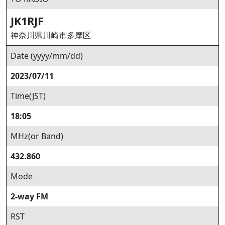
JK1RJF
神奈川県川崎市多摩区
Date (yyyy/mm/dd)
2023/07/11
Time(JST)
18:05
MHz(or Band)
432.860
Mode
2-way FM
RST