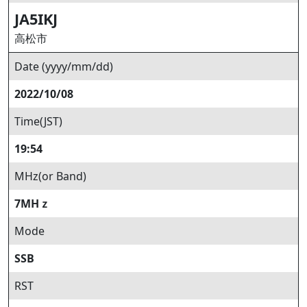
JA5IKJ
高松市
Date (yyyy/mm/dd)
2022/10/08
Time(JST)
19:54
MHz(or Band)
7MHｚ
Mode
SSB
RST