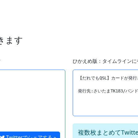
できます
す
ひかえめ版：タイムラインに
【だれでもQSL】カードが発行
複数枚まとめてTwit
Twitterでシェアする »