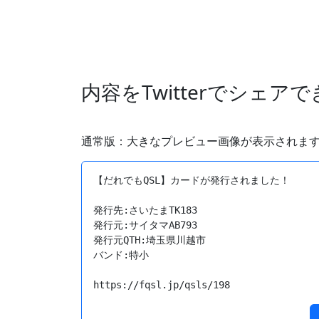
内容をTwitterでシェア
通常版：大きなプレビュー画像が表示されま
【だれでもQSL】カードが発行されました！

発行先:さいたまTK183

発行元:サイタマAB793

発行元QTH:埼玉県川越市

バンド:特小

https://fqsl.jp/qsls/198