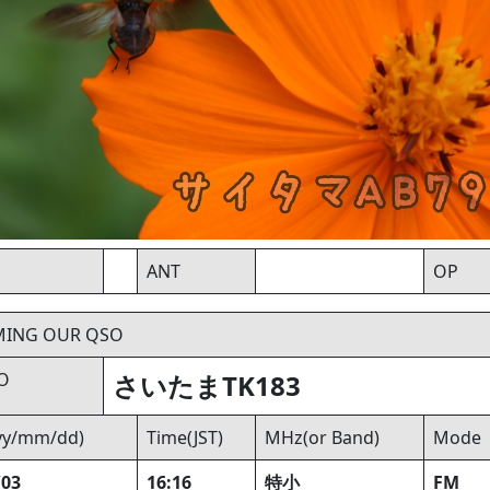
ANT
OP
MING OUR QSO
O
さいたまTK183
yyy/mm/dd)
Time(JST)
MHz(or Band)
Mode
/03
16:16
特小
FM