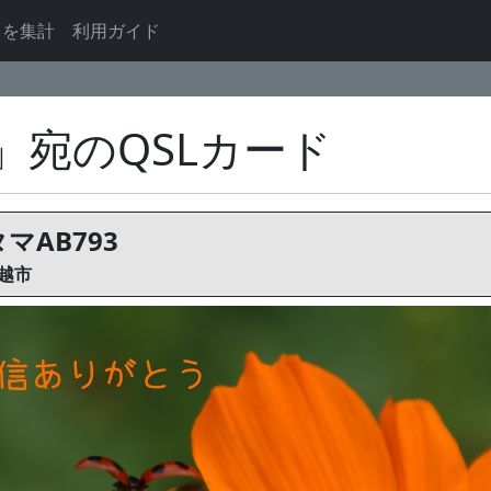
ドを集計
利用ガイド
3」宛のQSLカード
マAB793
越市