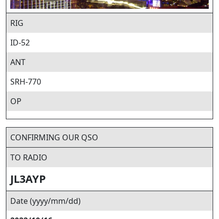
RIG
ID-52
ANT
SRH-770
OP
CONFIRMING OUR QSO
TO RADIO
JL3AYP
Date (yyyy/mm/dd)