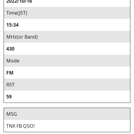
2022/10/16
Time(JST)
15:34
MHz(or Band)
430
Mode
FM
RST
59
MSG
TNX FB QSO!