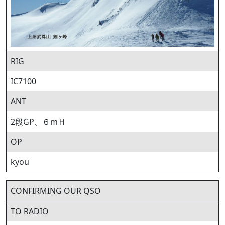
RIG
IC7100
ANT
2段GP、６mＨ
OP
kyou
CONFIRMING OUR QSO
TO RADIO