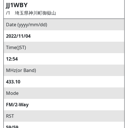
JJ1WBY
/1 埼玉県神川町御嶽山
Date (yyyy/mm/dd)
2022/11/04
Time(JST)
12:54
MHz(or Band)
433.10
Mode
FM/2-Way
RST
59/59