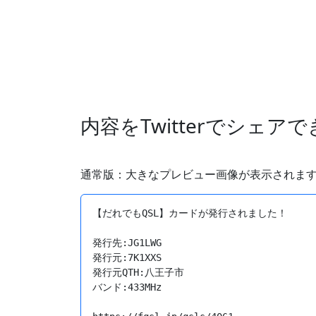
内容をTwitterでシェア
通常版：大きなプレビュー画像が表示されま
【だれでもQSL】カードが発行されました！

発行先:JG1LWG

発行元:7K1XXS

発行元QTH:八王子市

バンド:433MHz
