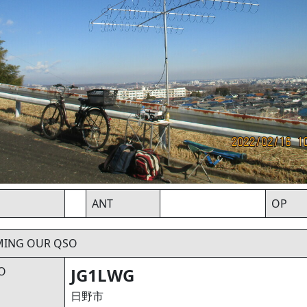
ANT
OP
MING OUR QSO
O
JG1LWG
日野市