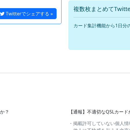
複数枚まとめてTwit
Twitterでシェアする »
カード集計機能から1日分
すか？
【通報】不適切なQSLカー
・掲載許可していない個人情