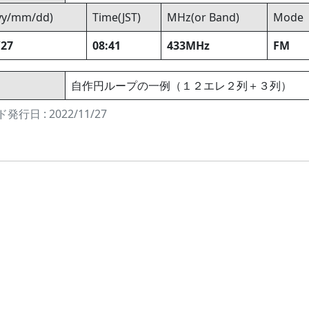
yyy/mm/dd)
Time(JST)
MHz(or Band)
Mode
/27
08:41
433MHz
FM
自作円ループの一例（１２エレ２列＋３列）
発行日 : 2022/11/27