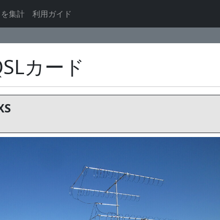
ドを集計
利用ガイド
QSLカード
XS