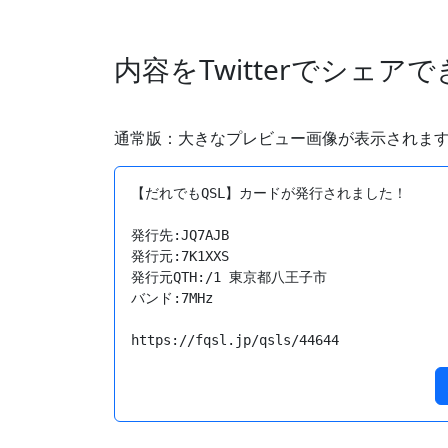
内容をTwitterでシェア
通常版：大きなプレビュー画像が表示されま
【だれでもQSL】カードが発行されました！

発行先:JQ7AJB

発行元:7K1XXS

発行元QTH:/1 東京都八王子市　

バンド:7MHz

https://fqsl.jp/qsls/44644