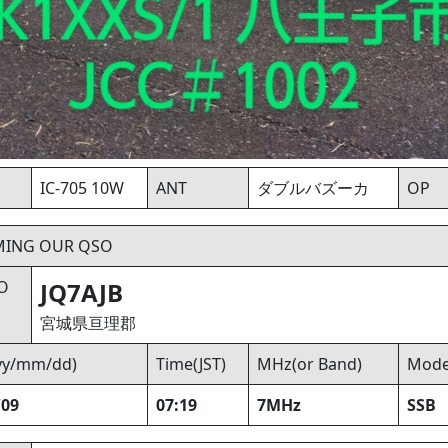
IC-705 10W
ANT
ダブルバズーカ
OP
MING OUR QSO
O
JQ7AJB
宮城県亘理郡
yyy/mm/dd)
Time(JST)
MHz(or Band)
Mod
/09
07:19
7MHz
SSB