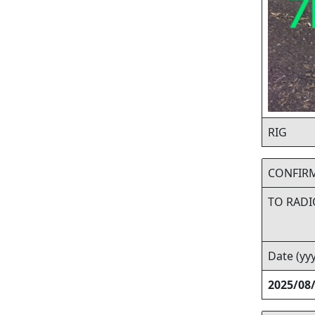
RIG
CONFIR
TO RADI
Date (y
2025/08