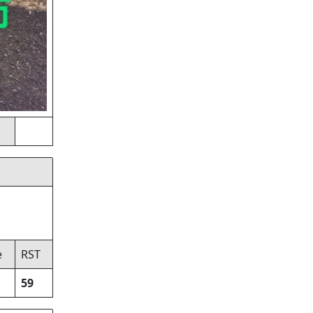
e
RST
59