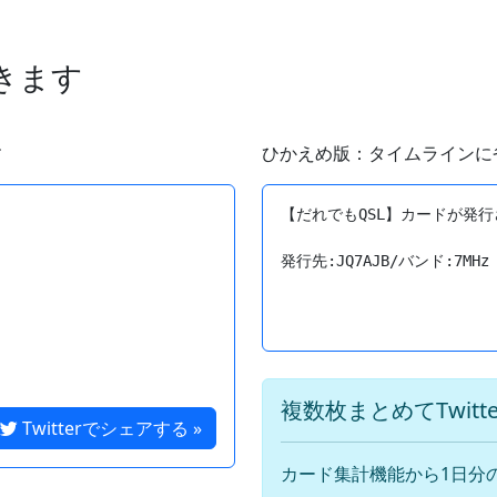
できます
す
ひかえめ版：タイムラインに
【だれでもQSL】カードが発行
複数枚まとめてTwit
Twitterでシェアする »
カード集計機能から1日分