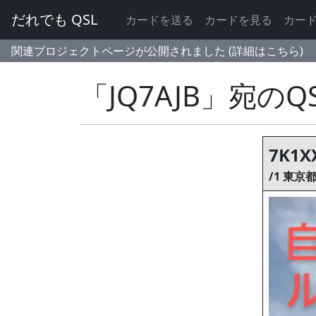
だれでも QSL
カードを送る
カードを見る
カー
関連プロジェクトページが公開されました (詳細はこちら)
「JQ7AJB」宛の
7K1X
/1 東