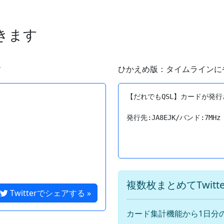
できます
す
ひかえめ版：タイムラインに
【だれでもQSL】カードが発行
複数枚まとめてTwit
Twitterでシェアする »
カード集計機能から1日分