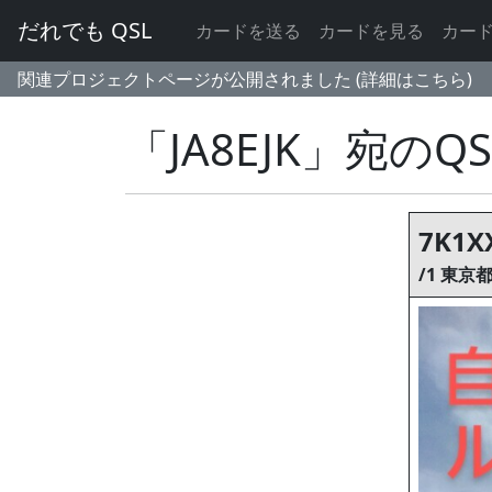
だれでも QSL
カードを送る
カードを見る
カー
関連プロジェクトページが公開されました (詳細はこちら)
「JA8EJK」宛のQ
7K1X
/1 東