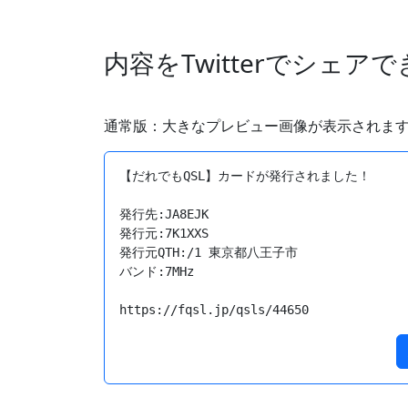
内容をTwitterでシェア
通常版：大きなプレビュー画像が表示されま
【だれでもQSL】カードが発行されました！

発行先:JA8EJK

発行元:7K1XXS

発行元QTH:/1 東京都八王子市　

バンド:7MHz

https://fqsl.jp/qsls/44650