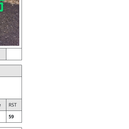
e
RST
59