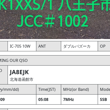
IC-705 10W
ANT
ダブルバズーカ
OP
MING OUR QSO
O
JA8EJK
北海道函館市
yyy/mm/dd)
Time(JST)
MHz(or Band)
Mod
/09
05:08
7MHz
SSB