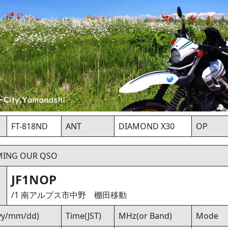
FT-818ND
ANT
DIAMOND X30
OP
MING OUR QSO
JF1NOP
/1 南アルプス市中野 棚田移動
yyy/mm/dd)
Time(JST)
MHz(or Band)
Mode