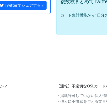
複数枚まとめてTwit
Twitterでシェアする »
カード集計機能から1日分
すか？
【通報】不適切なQSLカー
・掲載許可していない個人情
・他人に不快感を与える文言や画