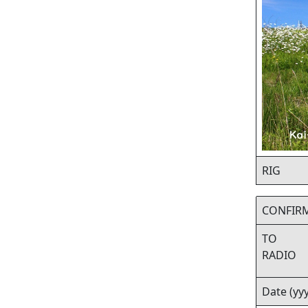
RIG
CONFIR
TO
RADIO
Date (y