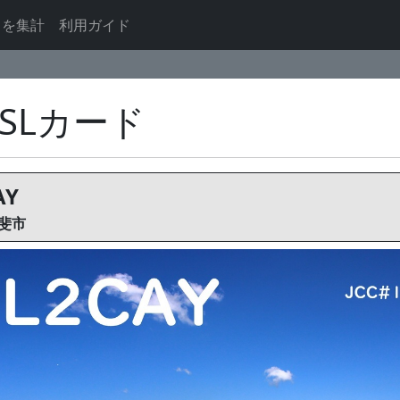
ドを集計
利用ガイド
QSLカード
AY
斐市