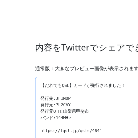
内容をTwitterでシェア
通常版：大きなプレビュー画像が表示されま
【だれでもQSL】カードが発行されました！

発行先:JF1NOP

発行元:7L2CAY

発行元QTH:山梨県甲斐市

バンド:144MHｚ

https://fqsl.jp/qsls/4641