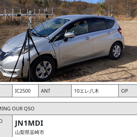
IC2500
ANT
10エレ八木
OP
MING OUR QSO
O
JN1MDI
山梨県韮崎市