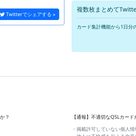
複数枚まとめてTwit
Twitterでシェアする »
カード集計機能から1日分
すか？
【通報】不適切なQSLカー
・掲載許可していない個人情