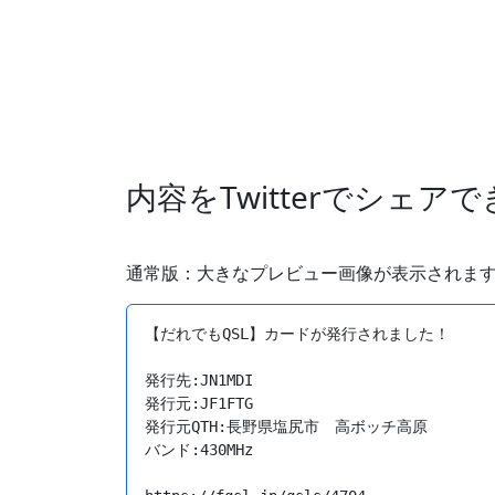
内容をTwitterでシェア
通常版：大きなプレビュー画像が表示されま
【だれでもQSL】カードが発行されました！

発行先:JN1MDI

発行元:JF1FTG

発行元QTH:長野県塩尻市　高ボッチ高原

バンド:430MHz
