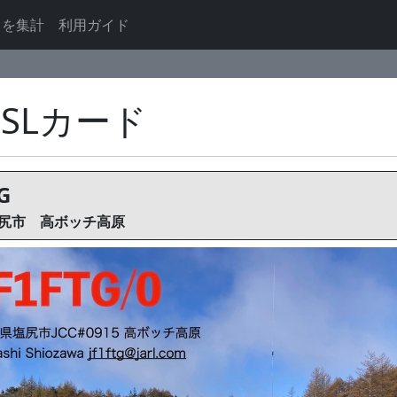
ドを集計
利用ガイド
QSLカード
G
尻市 高ボッチ高原