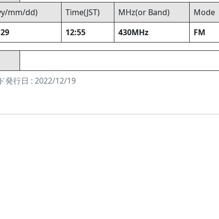
yyy/mm/dd)
Time(JST)
MHz(or Band)
Mode
/29
12:55
430MHz
FM
発行日 : 2022/12/19