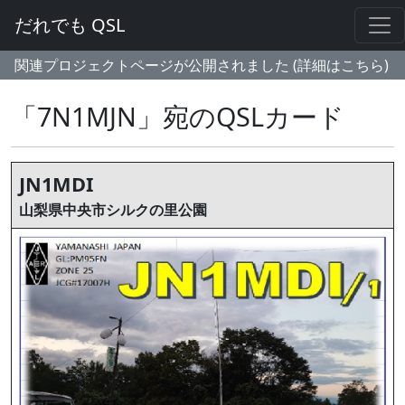
だれでも QSL
関連プロジェクトページが公開されました (詳細はこちら)
「7N1MJN」宛のQSLカード
JN1MDI
山梨県中央市シルクの里公園