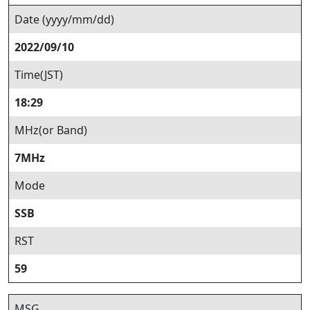
Date (yyyy/mm/dd)
2022/09/10
Time(JST)
18:29
MHz(or Band)
7MHz
Mode
SSB
RST
59
MSG