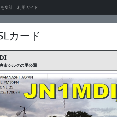
ドを集計
利用ガイド
QSLカード
DI
央市シルクの里公園