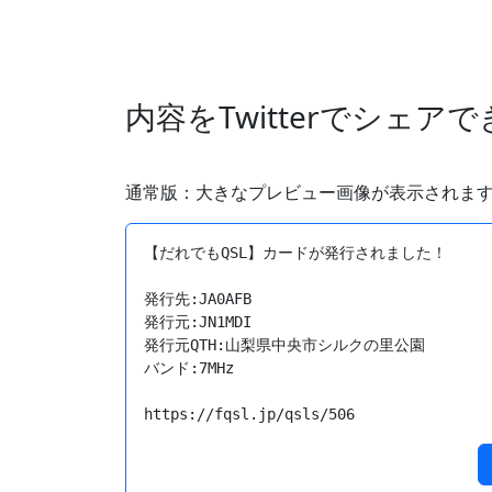
内容をTwitterでシェア
通常版：大きなプレビュー画像が表示されま
【だれでもQSL】カードが発行されました！

発行先:JA0AFB

発行元:JN1MDI

発行元QTH:山梨県中央市シルクの里公園

バンド:7MHz

https://fqsl.jp/qsls/506