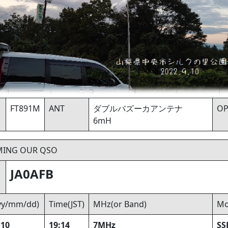
FT891M
ANT
ダブルバズーカアンテナ
O
6mH
MING OUR QSO
JA0AFB
yyy/mm/dd)
Time(JST)
MHz(or Band)
Mo
/10
19:14
7MHz
SS