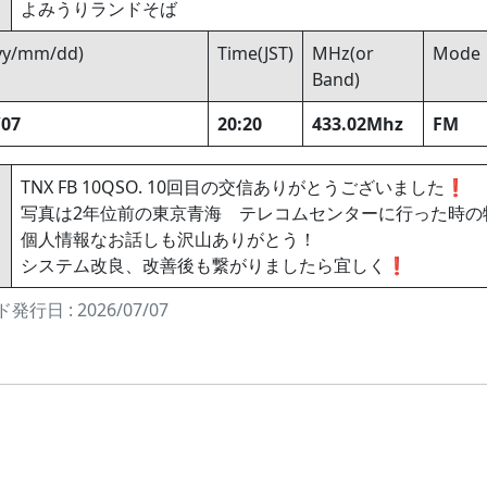
よみうりランドそば
yyy/mm/dd)
Time(JST)
MHz(or
Mode
Band)
/07
20:20
433.02Mhz
FM
TNX FB 10QSO. 10回目の交信ありがとうございました❗
写真は2年位前の東京青海 テレコムセンターに行った時の
個人情報なお話しも沢山ありがとう！
システム改良、改善後も繋がりましたら宜しく❗
発行日 : 2026/07/07