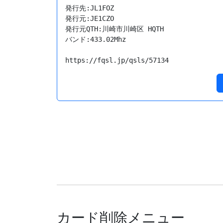
発行先:JL1FOZ

発行元:JE1CZO

発行元QTH:川崎市川崎区 HQTH

バンド:433.02Mhz

https://fqsl.jp/qsls/57134
カード削除メニュー