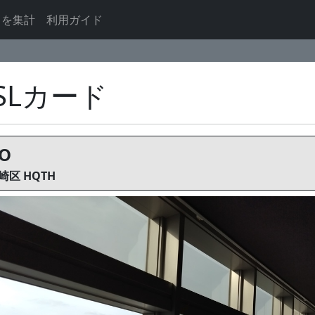
ドを集計
利用ガイド
QSLカード
ZO
区 HQTH