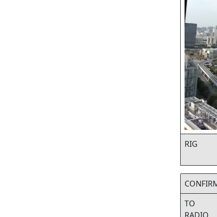
RIG
CONFIR
TO
RADIO