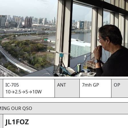
IC-705
ANT
7mh GP
OP
10→2.5→5→10W
MING OUR QSO
JL1FOZ