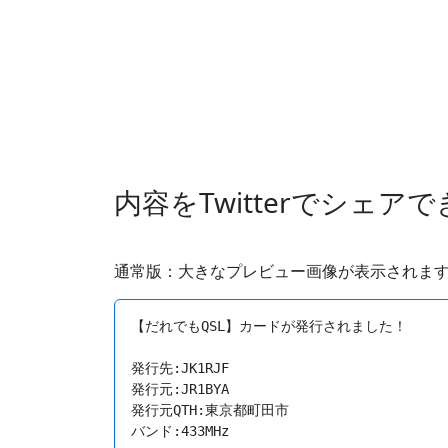
内容をTwitterでシェア
通常版：大きなプレビュー画像が表示されま
【だれでもQSL】カードが発行されました！

発行先:JK1RJF

発行元:JR1BYA

発行元QTH:東京都町田市

バンド:433MHz
