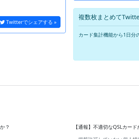
複数枚まとめてTwit
Twitterでシェアする »
カード集計機能から1日分
すか？
【通報】不適切なQSLカー