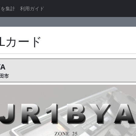
ドを集計
利用ガイド
SLカード
YA
田市