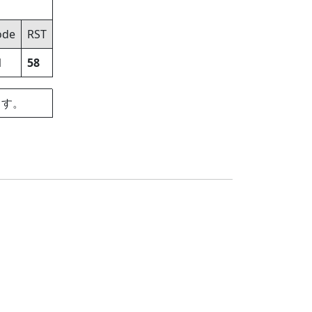
de
RST
M
58
ます。