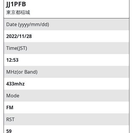
JJ1PFB
東京都稲城
Date (yyyy/mm/dd)
2022/11/28
Time(JST)
12:53
MHz(or Band)
433mhz
Mode
FM
RST
59